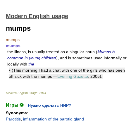
Modern English usage
mumps
mumps
mumps
the illness, is usually treated as a singular noun (
Mumps is
common in young children
), and is sometimes used informally or
locally with
the
• (This morning I had a chat with one of the girls who has been
off sick with the mumps —
Evening Gazette
, 2005).
Modern English usage
.
2014
.
Игры ⚽
Нужно сделать НИР?
Synonyms
:
Parotitis
,
inflammation of the parotid gland