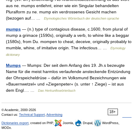
aus ne. mumps entlehnt, einer wie ein Singular behandelten
Pluralform zu ne. mump ein verdrossenes Gesicht machen
(bezogen auf… …
Etymologisches Wörterbuch der deutschen sprache
mumps
— (n.) type of contagious disease, c.1600, from plural of
mump a grimace (1590s), originally a verb, to whine like a beggar
(1580s), from Du. mompen to cheat, deceive, originally probably to
mumble, whine, of imitative origin. The infectious… …
Etymology
dictionary
Mumps
— Mumps: Der seit dem Anfang des 19. Jh.s bezeugte
Name für die meist harmlos verlaufende ansteckende Entzündung
der Ohrspeicheldrüse – dafür im Volksmund Bezeichnungen wie
»Bauernwetzel« und »Ziegenpeter« (s. unter ↑ Ziege) – ist aus
dem Engl.… …
Das Herkunftswörterbuch
© Academic, 2000-2026
18+
Contact us:
Technical Support
,
Advertising
Dictionaries export
, created on PHP,
Joomla,
Drupal,
WordPress,
MODx.