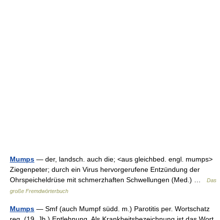
Mumps
— der, landsch. auch die; <aus gleichbed. engl. mumps>
Ziegenpeter; durch ein Virus hervorgerufene Entzündung der
Ohrspeicheldrüse mit schmerzhaften Schwellungen (Med.) …
Das
große Fremdwörterbuch
Mumps
— Smf (auch Mumpf südd. m.) Parotitis per. Wortschatz
reg. (19. Jh.) Entlehnung. Als Krankheitsbezeichnung ist das Wort