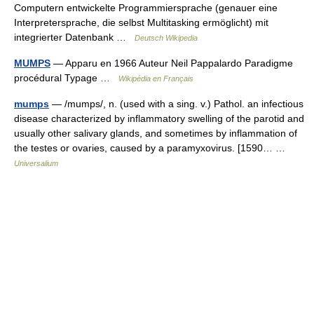
Computern entwickelte Programmiersprache (genauer eine
Interpretersprache, die selbst Multitasking ermöglicht) mit
integrierter Datenbank …
Deutsch Wikipedia
MUMPS
— Apparu en 1966 Auteur Neil Pappalardo Paradigme
procédural Typage …
Wikipédia en Français
mumps
— /mumps/, n. (used with a sing. v.) Pathol. an infectious
disease characterized by inflammatory swelling of the parotid and
usually other salivary glands, and sometimes by inflammation of
the testes or ovaries, caused by a paramyxovirus. [1590… …
Universalium