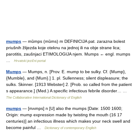
mumps
— mȕmps (mȕms) m DEFINICIJA pat. zarazna bolest
priušnih žlijezda koje oteknu na jednoj ili na obje strane lica;
parotitis, zaušnjaci ETIMOLOGIJA njem. Mumps ← engl. mumps
…
Hrvatski jezični portal
Mumps
— Mumps, n. [Prov. E. mump to be sulky. Cf. {Mump},
{Mumble}, and {Mum}.] 1. pl. Sullenness; silent displeasure; the
sulks. Skinner. [1913 Webster] 2. [Prob. so called from the patient
s appearance.] (Med.) A specific infectious febrile disorder… …
The Collaborative International Dictionary of English
mumps
— [mʌmps] n [U] also the mumps [Date: 1500 1600;
Origin: mump expression made by twisting the mouth (16 17
centuries)] an infectious illness which makes your neck swell and
become painful …
Dictionary of contemporary English